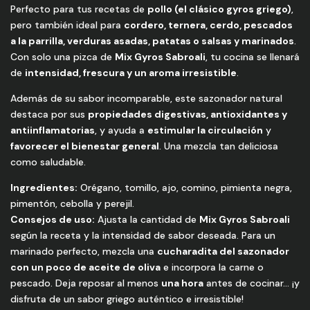
Perfecto para tus recetas de
pollo (el clásico gyros griego)
,
pero también ideal para
cordero, ternera, cerdo, pescados
a la parrilla, verduras asadas, patatas o salsas y marinados
.
Con solo una pizca de
Mix Gyros Sabroali
, tu cocina se llenará
de
intensidad, frescura y un aroma irresistible
.
Además de su sabor incomparable, este sazonador natural
destaca por sus
propiedades digestivas, antioxidantes y
antiinflamatorias
, y ayuda a
estimular la circulación
y
favorecer el bienestar general
. Una mezcla tan deliciosa
como saludable.
Ingredientes:
Orégano, tomillo, ajo, comino, pimienta negra,
pimentón, cebolla y perejil.
Consejos de uso:
Ajusta la cantidad de
Mix Gyros Sabroali
según la receta y la intensidad de sabor deseada. Para un
marinado perfecto, mezcla una
cucharadita del sazonador
con un poco de aceite de oliva
e incorpora la carne o
pescado. Deja reposar al menos
una hora
antes de cocinar… ¡y
disfruta de un sabor griego auténtico e irresistible!