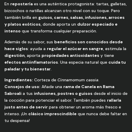
En
repostería
es una auténtica protagonista: tartas, galletas,
bizcochos o natillas alcanzan otro nivel con su toque. Pero
también brilla en
guisos, carnes, salsas, infusiones, arroces
y platos exóticos
, donde aporta un
dulzor especiado e
intenso
que transforma cualquier preparación.
Además de su sabor, sus
beneficios son conocidos desde
hace siglos
: ayuda a
regular el azúcar en sangre
, estimula la
digestión
, aporta
propiedades antioxidantes
y tiene
efectos antiinflamatorios
. Una especia natural que
cuida tu
paladar y tu bienestar
.
Ingredientes:
Corteza de
Cinnamomum cassia
.
Consejos de uso:
Añade una
rama de Canela en Rama
Sabroali
a tus
infusiones, postres o guisos
desde el inicio de
la cocción para potenciar el sabor. También puedes
rallarla
justo antes de servir
para obtener un aroma más fresco e
intenso. ¡Un
clásico imprescindible
que nunca debe faltar en
tu despensa!