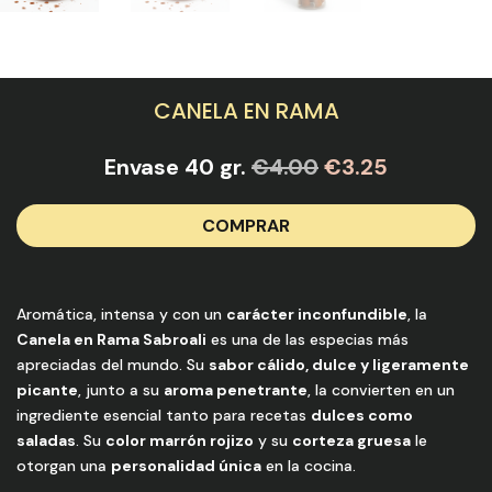
CANELA EN RAMA
El
El
Envase 40 gr.
€
4.00
€
3.25
precio
precio
original
actual
COMPRAR
era:
es:
€4.00.
€3.25.
Aromática, intensa y con un
carácter inconfundible
, la
Canela en Rama Sabroali
es una de las especias más
apreciadas del mundo. Su
sabor cálido, dulce y ligeramente
picante
, junto a su
aroma penetrante
, la convierten en un
ingrediente esencial tanto para recetas
dulces como
saladas
. Su
color marrón rojizo
y su
corteza gruesa
le
otorgan una
personalidad única
en la cocina.