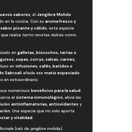
nuevos sabores
, el
Jengibre Molido
do en la cocina. Con su
aroma fresco y
u
sabor picante y cálido
, esta especia
que realza tanto recetas dulces como
: úsalo en
galletas, bizcochos, tartas o
n
guisos, sopas, currys, salsas, carnes,
ncluso en
infusiones, cafés, batidos o
do Sabroali
añade ese
matiz especiado
o en extraordinario.
 sus numerosos
beneficios para la salud
:
fuerza el
sistema inmunológico
, alivia las
edades
antiinflamatorias, antioxidantes
y
ación
. Una especia que no solo aporta
star y vitalidad
.
ficinale
(raíz de jengibre molida).