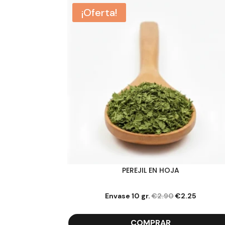
¡Oferta!
PEREJIL EN HOJA
El
El
Envase 10 gr.
€
2.90
€
2.25
precio
precio
original
actual
COMPRAR