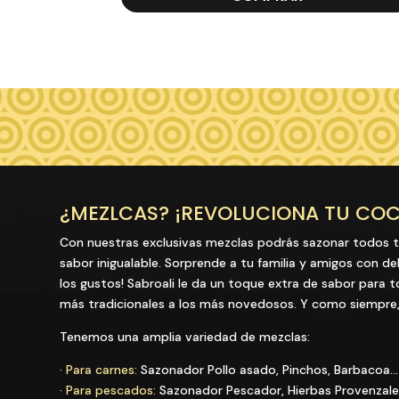
era:
es:
€2.90.
€2.25.
¿MEZLCAS? ¡REVOLUCIONA TU COC
Con nuestras exclusivas mezclas podrás sazonar todos t
sabor inigualable. Sorprende a tu familia y amigos con de
los gustos! Sabroali le da un toque extra de sabor para 
más tradicionales a los más novedosos. Y como siempre, 
Tenemos una amplia variedad de mezclas:
·
Para carnes:
Sazonador Pollo asado, Pinchos, Barbacoa…
·
Para pescados:
Sazonador Pescador, Hierbas Provenzal