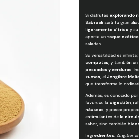
Si disfrutas
explorando 
Sabroali
será tu gran alia
ligeramente cítrico
y s
aporta un
toque exótico
saladas.
Su versatilidad es infinita
compotas
, y también e
pescados y verduras
. I
zumos
, el
Jengibre Moli
que transforma lo ordinari
Además, es conocido por
favorece la
digestión
, re
náuseas
, y posee propi
estimulantes de la
circul
sabor, sino también
biene
Ingredientes:
Zingiber of