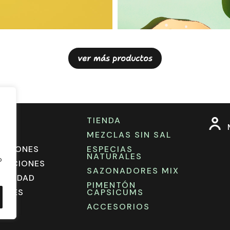
ver más productos
TIENDA
M
OS
MEZCLAS SIN SAL
LUCIONES
ESPECIAS
NATURALES
o
NDICIONES
SAZONADORES MIX
IVACIDAD
PIMENTÓN
OKIES
CAPSICUMS
ACCESORIOS