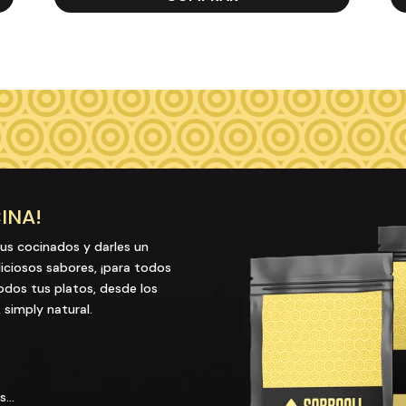
INA!
us cocinados y darles un
liciosos sabores, ¡para todos
todos tus platos, desde los
simply natural.
es…